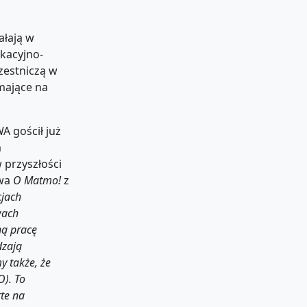
ałają w
ukacyjno-
zestniczą w
mające na
A gościł już
m
 przyszłości
awa
O Matmo!
z
cjach
wach
ą pracę
dzają
y także, że
). To
rte na