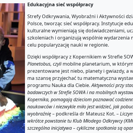
Edukacyjna sieć współpracy
Strefy Odkrywania, Wyobraźni i Aktywności dzi
Polsce, tworząc sieć współpracy. Instytucje ed
kulturalne wymieniają się doświadczeniami, uc
szkoleniach i organizują wspólnie wydarzenia 
celu popularyzację nauki w regionie.
Dzięki współpracy z Kopernikiem w Strefie SOW
Planetobus, czyli
mobilne planetarium, w który
prezentowane jest niebo, planety i gwiazdy, a w
ma szansę przyjechać tu matematyczna wyst
programu Nauka dla Ciebie.
Aktywności przy sta
badawczych w Strefie SOWA i na mobilnych wysta
Kopernika, pomagają
dzieciom poznawać codzienn
naukowców i niezwykle miło jest widzieć, jak pobu
wyobraźnię
– podkreśla dr Mateusz Kot. –
Liczym
wkrótce powstanie tu Klub Młodego Odkrywcy (KMO
szczególna inicjatywa – cykliczne spotkania są opa