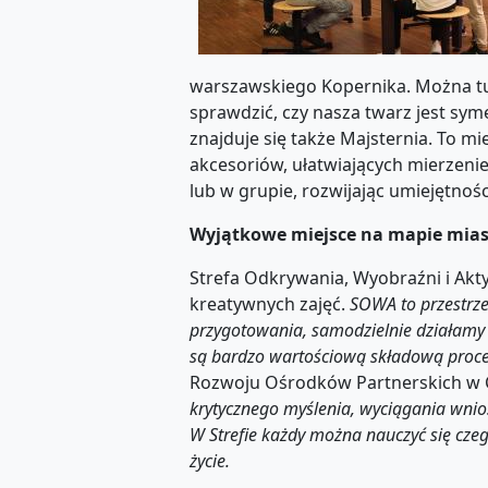
warszawskiego Kopernika. Można tu z
sprawdzić, czy nasza twarz jest syme
znajduje się także Majsternia. To
akcesoriów, ułatwiających mierzenie
lub w grupie, rozwijając umiejętnoś
Wyjątkowe miejsce na mapie mia
Strefa Odkrywania, Wyobraźni i Akt
kreatywnych zajęć.
SOWA to przestrz
przygotowania, samodzielnie działamy 
są bardzo wartościową składową proce
Rozwoju Ośrodków Partnerskich w 
krytycznego myślenia, wyciągania wnio
W Strefie każdy można nauczyć się czego
życie.