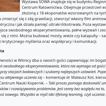
Wystawa SOWA znajduje się w budynku Regio
Centrum Ratownictwa. Obejmuje przestrzeń e
złożoną z 18 eksponatów wzorowanych na tyc
mierzyć się z siłą grawitacji, stworzyć własny film animo
tryczna i jak działa pamięć ultrakrótkotrwała. Poza wystawą
 miejsce swobodnego eksperymentowania, pełne wyzwań i z
 się z nimi. Można budować mosty, wieże czy katapulty – s
ci krytycznego myślenia oraz współpracy i komunikacji.
sta
ywności w Witnicy dba o swoich gości zapewniając im bogat
eń swobodnego eksperymentowania, która nie wymaga od gości
przy stacjach badawczych i szukamy najlepszych ustawień. Pope
su aktywnego uczenia się –
komentuje dr Mateusz Kot, kiero
Centrum Nauki Kopernik. –
Taki proces
pomaga
doskonalić um
sków i rozwiązywania problemów. Jest cenny bez względu na to, 
ś nowego. Wszystko w myśl idei lifelong learning, czyli uczenia s