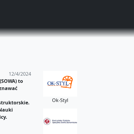
12/4/2024
 (SOWA) to
znawać
Ok-Styl
struktorskie.
Nauki
cy.