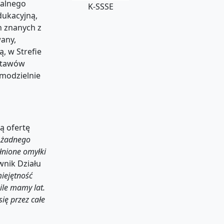
nalnego
K-SSSE
dukacyjną,
h znanych z
wany,
, w Strefie
estawów
amodzielnie
ą ofertę
 żadnego
łnione omyłki
wnik Działu
iejętność
ile mamy lat.
ię przez całe